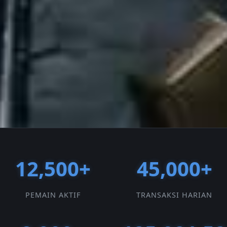
12,500+
45,000+
PEMAIN AKTIF
TRANSAKSI HARIAN